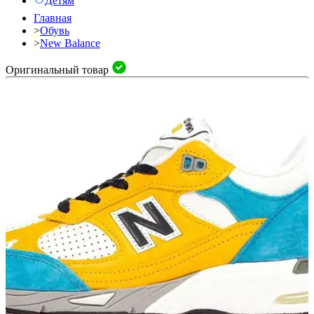
Детям
Главная
>
Обувь
>
New Balance
Оригинальный товар