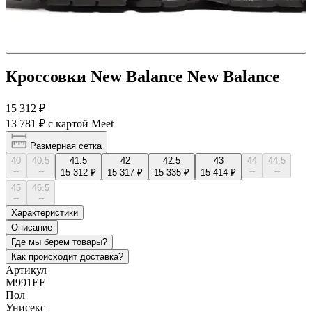
Кроссовки New Balance New Balance
15 312 ₽
13 781 ₽
с картой Meet
Размерная сетка
40
40.5
41.5
42
42.5
43
44
44.5
--
--
--
--
15 312 ₽
15 317 ₽
15 335 ₽
15 414 ₽
45
46.5
--
--
Характеристики
Описание
Где мы берем товары?
Как происходит доставка?
Артикул
M991EF
Пол
Унисекс