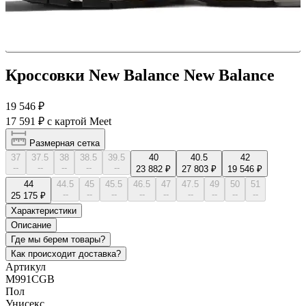
Кроссовки New Balance New Balance
19 546 ₽
17 591 ₽
с картой Meet
Размерная сетка
37
37.5
38
38.5
39.5
40
40.5
42
--
--
--
--
--
23 882 ₽
27 803 ₽
19 546 ₽
44
44.5
45
45.5
46.5
47
47.5
49
50
51
--
--
--
--
--
--
--
--
--
25 175 ₽
Характеристики
Описание
Где мы берем товары?
Как происходит доставка?
Артикул
M991CGB
Пол
Унисекс