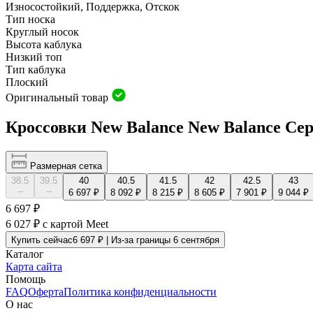
Износостойкий, Поддержка, Oтскок
Тип носка
Круглый носок
Высота каблука
Низкий топ
Тип каблука
Плоский
Оригинальный товар
Кроссовки New Balance New Balance Се
Размерная сетка
38.5
39.5
40
40.5
41.5
42
42.5
43
--
--
6 697 ₽
8 092 ₽
8 215 ₽
8 605 ₽
7 901 ₽
9 044 ₽
6 697 ₽
6 027 ₽
с картой Meet
Купить сейчас
6 697 ₽ | Из-за границы 6 сентября
Каталог
Карта сайта
Помощь
FAQ
Оферта
Политика конфиденциальности
О нас