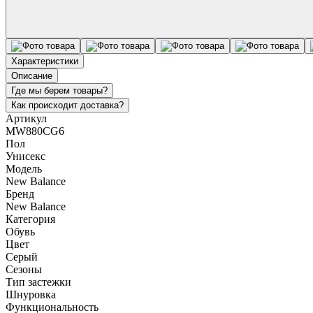
Характеристики
Описание
Где мы берем товары?
Как происходит доставка?
Артикул
MW880CG6
Пол
Унисекс
Модель
New Balance
Бренд
New Balance
Категория
Обувь
Цвет
Серый
Сезоны
Тип застежки
Шнуровка
Функциональность