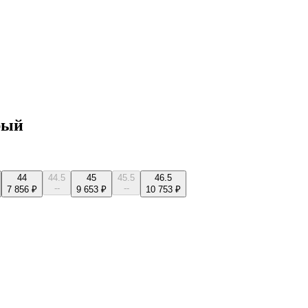
рый
44
44.5
45
45.5
46.5
--
--
7 856 ₽
9 653 ₽
10 753 ₽