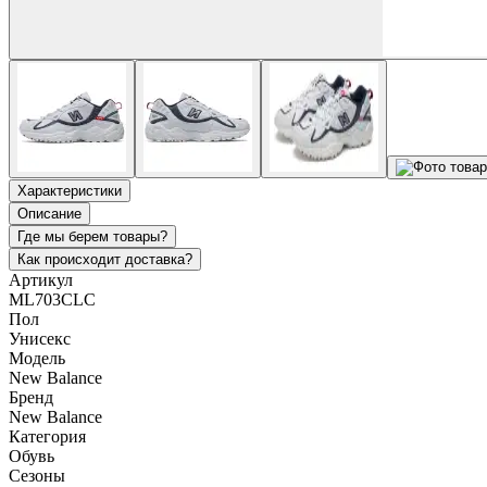
Характеристики
Описание
Где мы берем товары?
Как происходит доставка?
Артикул
ML703CLC
Пол
Унисекс
Модель
New Balance
Бренд
New Balance
Категория
Обувь
Сезоны