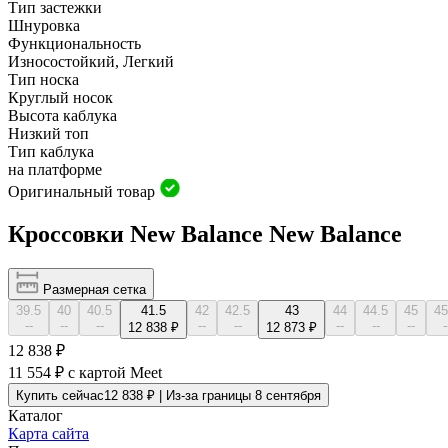
Тип застежки
Шнуровка
Функциональность
Износостойкий, Легкий
Тип носка
Круглый носок
Высота каблука
Низкий топ
Тип каблука
на платформе
Оригинальный товар
Кроссовки New Balance New Balance
Размерная сетка
39.5
40
40.5
41.5
42
42.5
43
44
44.5
45
45
--
--
--
--
--
--
--
--
-
12 838 ₽
12 873 ₽
12 838 ₽
11 554 ₽
с картой Meet
Купить сейчас
12 838 ₽ | Из-за границы 8 сентября
Каталог
Карта сайта