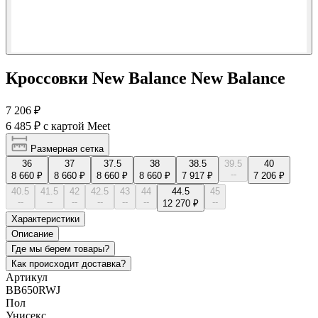
Кроссовки New Balance New Balance
7 206 ₽
6 485 ₽
с картой Meet
Размерная сетка
36
37
37.5
38
38.5
39.5
40
--
8 660 ₽
8 660 ₽
8 660 ₽
8 660 ₽
7 917 ₽
7 206 ₽
40.5
41.5
42
42.5
43
44
44.5
45
--
--
--
--
--
--
--
12 270 ₽
Характеристики
Описание
Где мы берем товары?
Как происходит доставка?
Артикул
BB650RWJ
Пол
Унисекс