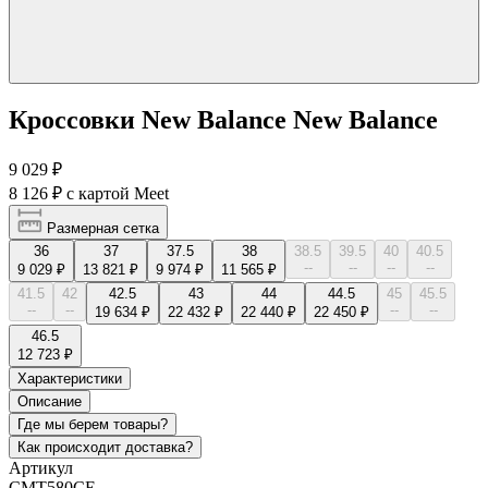
Кроссовки New Balance New Balance
9 029 ₽
8 126 ₽
с картой Meet
Размерная сетка
36
37
37.5
38
38.5
39.5
40
40.5
--
--
--
--
9 029 ₽
13 821 ₽
9 974 ₽
11 565 ₽
41.5
42
42.5
43
44
44.5
45
45.5
--
--
--
--
19 634 ₽
22 432 ₽
22 440 ₽
22 450 ₽
46.5
12 723 ₽
Характеристики
Описание
Где мы берем товары?
Как происходит доставка?
Артикул
CMT580CE