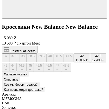
Кроссовки New Balance New Balance
15 089 ₽
13 580 ₽
с картой Meet
Размерная сетка
37
37.5
38
38.5
39.5
40
40.5
41.5
42
42.5
--
--
--
--
--
--
--
--
15 089 ₽
19 430 ₽
43
44
44.5
45
45.5
46.5
47
47.5
--
--
--
--
--
--
--
--
Характеристики
Описание
Где мы берем товары?
Как происходит доставка?
Артикул
M5740GHA
Пол
Унисекс