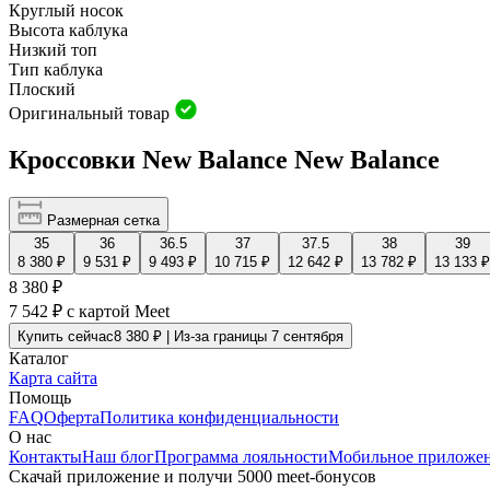
Круглый носок
Высота каблука
Низкий топ
Тип каблука
Плоский
Оригинальный товар
Кроссовки New Balance New Balance
Размерная сетка
35
36
36.5
37
37.5
38
39
8 380 ₽
9 531 ₽
9 493 ₽
10 715 ₽
12 642 ₽
13 782 ₽
13 133 ₽
8 380 ₽
7 542 ₽
с картой Meet
Купить сейчас
8 380 ₽ | Из-за границы 7 сентября
Каталог
Карта сайта
Помощь
FAQ
Оферта
Политика конфиденциальности
О нас
Контакты
Наш блог
Программа лояльности
Мобильное приложе
Скачай приложение и получи 5000 meet-бонусов