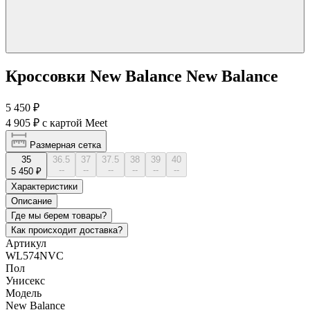
Кроссовки New Balance New Balance
5 450 ₽
4 905 ₽
с картой Meet
Размерная сетка
35
36.5
37
37.5
38
39
40
--
--
--
--
--
--
5 450 ₽
Характеристики
Описание
Где мы берем товары?
Как происходит доставка?
Артикул
WL574NVC
Пол
Унисекс
Модель
New Balance