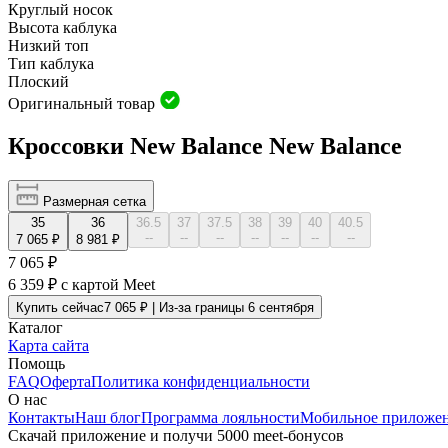
Круглый носок
Высота каблука
Низкий топ
Тип каблука
Плоский
Оригинальный товар
Кроссовки New Balance New Balance
Размерная сетка
35
36
36.5
37
37.5
38
39
40
40.5
--
--
--
--
--
--
--
7 065 ₽
8 981 ₽
7 065 ₽
6 359 ₽
с картой Meet
Купить сейчас
7 065 ₽ | Из-за границы 6 сентября
Каталог
Карта сайта
Помощь
FAQ
Оферта
Политика конфиденциальности
О нас
Контакты
Наш блог
Программа лояльности
Мобильное приложе
Скачай приложение и получи 5000 meet-бонусов