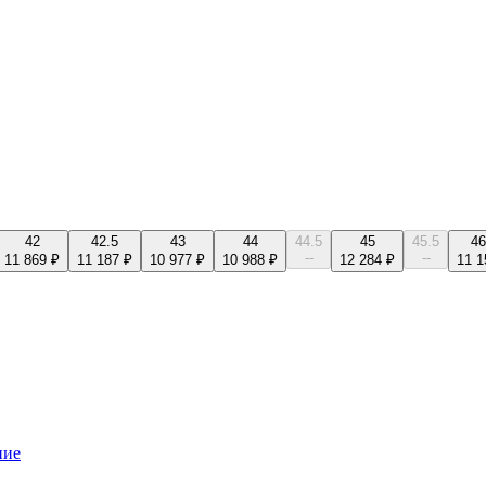
42
42.5
43
44
44.5
45
45.5
46
--
--
11 869 ₽
11 187 ₽
10 977 ₽
10 988 ₽
12 284 ₽
11 1
ние