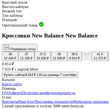
Круглый носок
Высота каблука
Низкий топ
Тип каблука
Плоский
Оригинальный товар
Кроссовки New Balance New Balance
Размерная сетка
36
37
37.5
38
39.5
40.5
41.5
--
10 434 ₽
11 100 ₽
10 638 ₽
11 939 ₽
8 814 ₽
11 373 ₽
8 814 ₽
7 933 ₽
с картой Meet
Купить сейчас
8 814 ₽ | Из-за границы 7 сентября
Каталог
Карта сайта
Помощь
FAQ
Оферта
Политика конфиденциальности
О нас
Контакты
Наш блог
Программа лояльности
Мобильное приложе
Скачай приложение и получи 5000 meet-бонусов