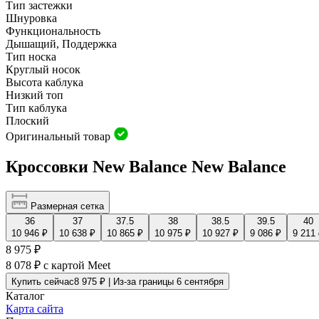
Тип застежки
Шнуровка
Функциональность
Дышащий, Поддержка
Тип носка
Круглый носок
Высота каблука
Низкий топ
Тип каблука
Плоский
Оригинальный товар
Кроссовки New Balance New Balance
Размерная сетка
36
37
37.5
38
38.5
39.5
40
10 946 ₽
10 638 ₽
10 865 ₽
10 975 ₽
10 927 ₽
9 086 ₽
9 211
8 975 ₽
8 078 ₽
с картой Meet
Купить сейчас
8 975 ₽ | Из-за границы 6 сентября
Каталог
Карта сайта