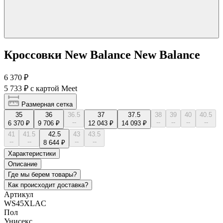
Кроссовки New Balance New Balance
6 370 ₽
5 733 ₽
с картой Meet
Размерная сетка
35
36
36.5
37
37.5
38
39
40
40.5
--
--
--
--
--
6 370 ₽
9 706 ₽
12 043 ₽
14 093 ₽
41
41.5
42.5
43
43.5
--
--
--
--
8 644 ₽
Характеристики
Описание
Где мы берем товары?
Как происходит доставка?
Артикул
WS45XLAC
Пол
Унисекс