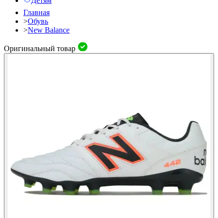
Детям
Главная
>
Обувь
>
New Balance
Оригинальный товар