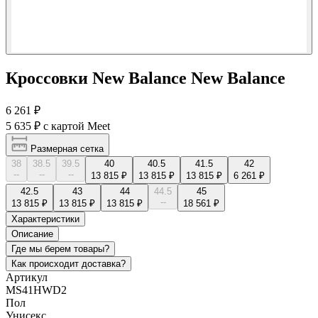
Кроссовки New Balance New Balance
6 261 ₽
5 635 ₽
с картой Meet
Размерная сетка
38
38.5
39.5
40
40.5
41.5
42
--
--
--
13 815 ₽
13 815 ₽
13 815 ₽
6 261 ₽
42.5
43
44
44.5
45
--
13 815 ₽
13 815 ₽
13 815 ₽
18 561 ₽
Характеристики
Описание
Где мы берем товары?
Как происходит доставка?
Артикул
MS41HWD2
Пол
Унисекс