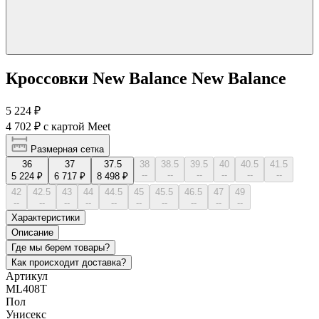
Кроссовки New Balance New Balance
5 224 ₽
4 702 ₽
с картой Meet
Размерная сетка
36
37
37.5
38
38.5
39.5
40
40.5
41.5
--
--
--
--
--
--
5 224 ₽
6 717 ₽
8 498 ₽
42
42.5
43
44
44.5
45
45.5
46.5
47
49
--
--
--
--
--
--
--
--
--
--
Характеристики
Описание
Где мы берем товары?
Как происходит доставка?
Артикул
ML408T
Пол
Унисекс