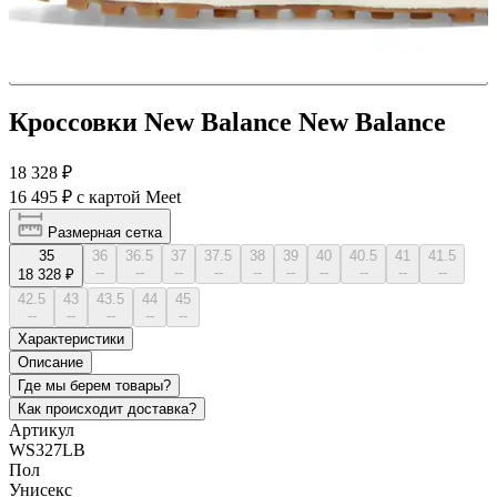
Кроссовки New Balance New Balance
18 328 ₽
16 495 ₽
с картой Meet
Размерная сетка
35
36
36.5
37
37.5
38
39
40
40.5
41
41.5
--
--
--
--
--
--
--
--
--
--
18 328 ₽
42.5
43
43.5
44
45
--
--
--
--
--
Характеристики
Описание
Где мы берем товары?
Как происходит доставка?
Артикул
WS327LB
Пол
Унисекс