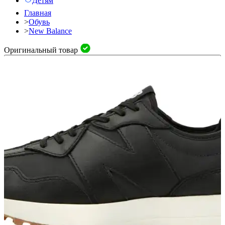
Детям
Главная
>
Обувь
>
New Balance
Оригинальный товар