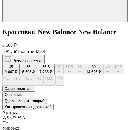
Кроссовки New Balance New Balance
6 508 ₽
5 857 ₽
с картой Meet
Размерная сетка
35
36
36.5
37
37.5
38
39
40
40.5
--
--
--
--
--
9 447 ₽
6 508 ₽
7 235 ₽
14 626 ₽
41
41.5
42.5
43
43.5
44
--
--
--
--
--
--
Характеристики
Описание
Где мы берем товары?
Как происходит доставка?
Артикул
WS327PAA
Пол
Унисекс