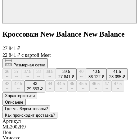
Кроссовки New Balance New Balance
27 841 ₽
22 841 ₽
с картой Meet
Размерная сетка
36
37
37.5
38
38.5
39.5
40
40.5
41.5
--
--
--
--
--
--
27 841 ₽
36 122 ₽
28 095 ₽
42
42.5
43
44
44.5
45
45.5
46.5
47
47.5
--
--
--
--
--
--
--
--
--
29 353 ₽
Характеристики
Описание
Где мы берем товары?
Как происходит доставка?
Артикул
ML2002R9
Пол
Унисекс