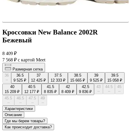
Кроссовки New Balance 2002R
Бежевый
8 409 ₽
7 568 ₽
с картой Meet
Размерная сетка
36
36.5
37
37.5
38.5
39
39.5
--
9 525 ₽
12 425 ₽
12 333 ₽
15 665 ₽
9 525 ₽
15 058 ₽
40
40.5
41.5
42
42.5
43
44.5
45
--
--
--
15 209 ₽
12 177 ₽
8 835 ₽
8 409 ₽
9 836 ₽
45.5
46.5
47.5
49
--
--
--
--
Характеристики
Описание
Где мы берем товары?
Как происходит доставка?