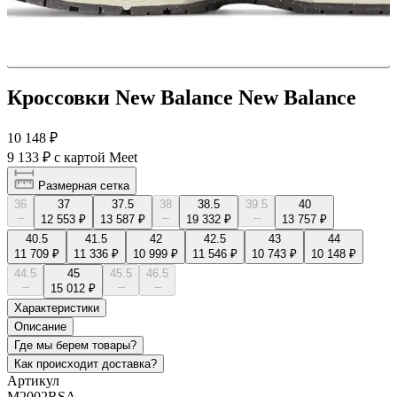
Кроссовки New Balance New Balance
10 148 ₽
9 133 ₽
с картой Meet
Размерная сетка
36
37
37.5
38
38.5
39.5
40
--
--
--
12 553 ₽
13 587 ₽
19 332 ₽
13 757 ₽
40.5
41.5
42
42.5
43
44
11 709 ₽
11 336 ₽
10 999 ₽
11 546 ₽
10 743 ₽
10 148 ₽
44.5
45
45.5
46.5
--
--
--
15 012 ₽
Характеристики
Описание
Где мы берем товары?
Как происходит доставка?
Артикул
M2002RSA