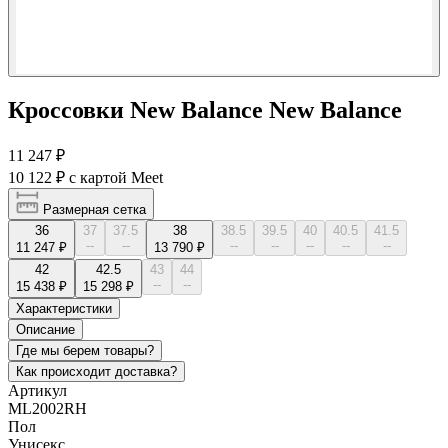
Кроссовки New Balance New Balance
11 247 ₽
10 122 ₽
с картой Meet
Размерная сетка
36
37
37.5
38
38.5
39.5
40
40.5
41.5
--
--
--
--
--
--
--
11 247 ₽
13 790 ₽
42
42.5
43
44
--
--
15 438 ₽
15 298 ₽
Характеристики
Описание
Где мы берем товары?
Как происходит доставка?
Артикул
ML2002RH
Пол
Унисекс