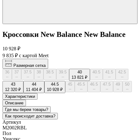
Кроссовки New Balance New Balance
10 928 ₽
9 835 ₽
с картой Meet
Размерная сетка
36
37
37.5
38
38.5
39.5
40
40.5
41.5
42.5
--
--
--
--
--
--
--
--
--
13 821 ₽
43
44
44.5
45
45.5
46.5
47.5
49
50
--
--
--
--
--
--
12 320 ₽
11 404 ₽
10 928 ₽
Характеристики
Описание
Где мы берем товары?
Как происходит доставка?
Артикул
M2002RBL
Пол
Унисекс