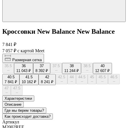
Кроссовки New Balance New Balance
7 841 ₽
7 057 ₽
с картой Meet
Размерная сетка
35.5
36
37
37.5
38
38.5
40
--
--
--
11 043 ₽
8 392 ₽
11 244 ₽
12 607 ₽
40.5
41.5
42
42.5
44
44.5
45
45.5
46.5
--
--
--
--
--
--
7 841 ₽
10 162 ₽
8 241 ₽
47
47.5
--
--
Характеристики
Описание
Где мы берем товары?
Как происходит доставка?
Артикул
M2002REF