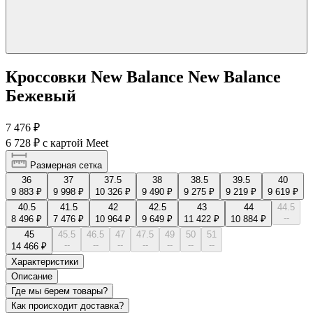
Кроссовки New Balance New Balance
Бежевый
7 476 ₽
6 728 ₽
с картой Meet
Размерная сетка
36
37
37.5
38
38.5
39.5
40
9 883 ₽
9 998 ₽
10 326 ₽
9 490 ₽
9 275 ₽
9 219 ₽
9 619 ₽
40.5
41.5
42
42.5
43
44
44.5
--
8 496 ₽
7 476 ₽
10 964 ₽
9 649 ₽
11 422 ₽
10 884 ₽
45
45.5
46.5
47
47.5
49
50
51
--
--
--
--
--
--
--
14 466 ₽
Характеристики
Описание
Где мы берем товары?
Как происходит доставка?