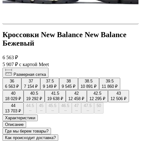
Кроссовки New Balance New Balance
Бежевый
6 563 ₽
5 907 ₽
с картой Meet
Размерная сетка
36
37
37.5
38
38.5
39.5
6 563 ₽
7 154 ₽
9 149 ₽
9 545 ₽
10 891 ₽
11 860 ₽
40
40.5
41.5
42
42.5
43
18 029 ₽
19 292 ₽
19 638 ₽
12 458 ₽
12 295 ₽
12 506 ₽
44
44.5
45
45.5
46.5
47
47.5
50
--
--
--
--
--
--
--
13 703 ₽
Характеристики
Описание
Где мы берем товары?
Как происходит доставка?