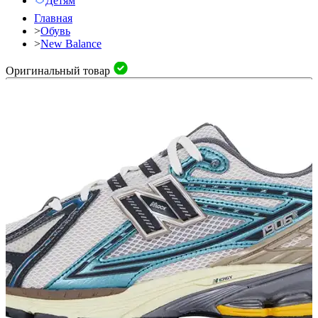
Детям
Главная
>
Обувь
>
New Balance
Оригинальный товар