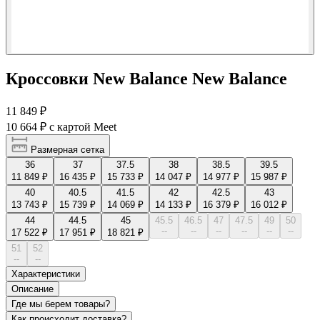
Кроссовки New Balance New Balance
11 849 ₽
10 664 ₽
с картой Meet
Размерная сетка
36
37
37.5
38
38.5
39.5
11 849 ₽
16 435 ₽
15 733 ₽
14 047 ₽
14 977 ₽
15 987 ₽
40
40.5
41.5
42
42.5
43
13 743 ₽
15 739 ₽
14 069 ₽
14 133 ₽
16 379 ₽
16 012 ₽
44
44.5
45
45.5
46.5
47
47.5
49
50
--
--
--
--
--
--
17 522 ₽
17 951 ₽
18 821 ₽
51
52
--
--
Характеристики
Описание
Где мы берем товары?
Как происходит доставка?