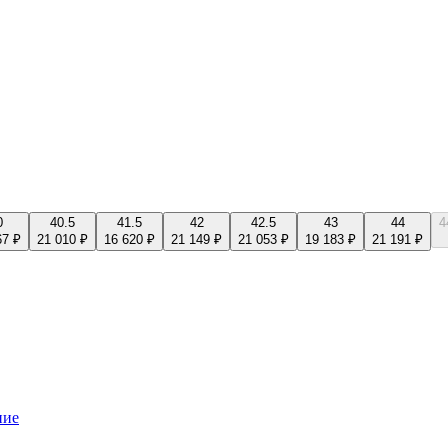
0
40.5
41.5
42
42.5
43
44
4
67 ₽
21 010 ₽
16 620 ₽
21 149 ₽
21 053 ₽
19 183 ₽
21 191 ₽
ние