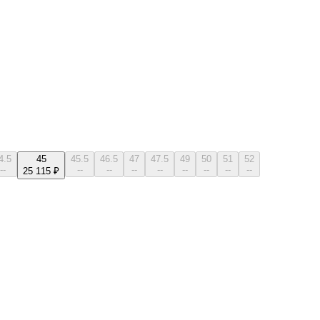
4.5
45
45.5
46.5
47
47.5
49
50
51
52
--
--
--
--
--
--
--
--
--
25 115 ₽