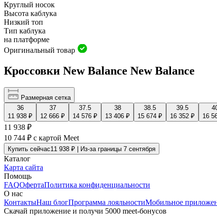
Круглый носок
Высота каблука
Низкий топ
Тип каблука
на платформе
Оригинальный товар
Кроссовки New Balance New Balance
Размерная сетка
36
37
37.5
38
38.5
39.5
4
11 938 ₽
12 666 ₽
14 576 ₽
13 406 ₽
15 674 ₽
16 352 ₽
16 5
11 938 ₽
10 744 ₽
с картой Meet
Купить сейчас
11 938 ₽ | Из-за границы 7 сентября
Каталог
Карта сайта
Помощь
FAQ
Оферта
Политика конфиденциальности
О нас
Контакты
Наш блог
Программа лояльности
Мобильное приложе
Скачай приложение и получи 5000 meet-бонусов