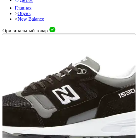
Детям
Главная
>
Обувь
>
New Balance
Оригинальный товар