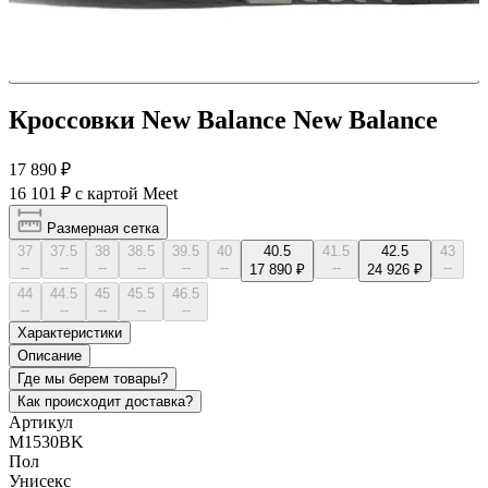
Кроссовки New Balance New Balance
17 890 ₽
16 101 ₽
с картой Meet
Размерная сетка
37
37.5
38
38.5
39.5
40
40.5
41.5
42.5
43
--
--
--
--
--
--
--
--
17 890 ₽
24 926 ₽
44
44.5
45
45.5
46.5
--
--
--
--
--
Характеристики
Описание
Где мы берем товары?
Как происходит доставка?
Артикул
M1530BK
Пол
Унисекс