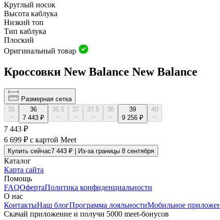
Круглый носок
Высота каблука
Низкий топ
Тип каблука
Плоский
Оригинальный товар
Кроссовки New Balance New Balance
Размерная сетка
35
36
36.5
37
37.5
38
39
40
--
--
--
--
--
--
7 443 ₽
9 256 ₽
7 443 ₽
6 699 ₽
с картой Meet
Купить сейчас
7 443 ₽ | Из-за границы 8 сентября
Каталог
Карта сайта
Помощь
FAQ
Оферта
Политика конфиденциальности
О нас
Контакты
Наш блог
Программа лояльности
Мобильное приложе
Скачай приложение и получи 5000 meet-бонусов