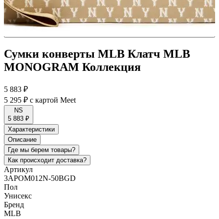
Сумки конверты MLB Клатч MLB
MONOGRAM Коллекция
5 883 ₽
5 295 ₽
с картой Meet
NS
5 883 ₽
Характеристики
Описание
Где мы берем товары?
Как происходит доставка?
Артикул
3APOM012N-50BGD
Пол
Унисекс
Бренд
MLB