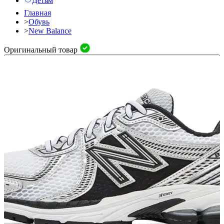
Детям
Главная
>
Обувь
>
New Balance
Оригинальный товар