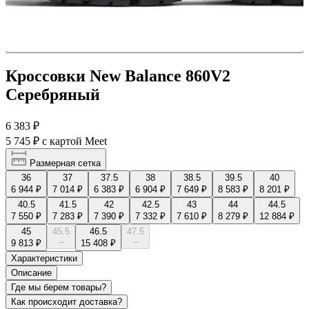
Кроссовки New Balance 860V2
Серебряный
6 383 ₽
5 745 ₽
с картой Meet
Размерная сетка
36
37
37.5
38
38.5
39.5
40
6 944 ₽
7 014 ₽
6 383 ₽
6 904 ₽
7 649 ₽
8 583 ₽
8 201 ₽
40.5
41.5
42
42.5
43
44
44.5
7 550 ₽
7 283 ₽
7 390 ₽
7 332 ₽
7 610 ₽
8 279 ₽
12 884 ₽
45
45.5
46.5
47.5
--
--
9 813 ₽
15 408 ₽
Характеристики
Описание
Где мы берем товары?
Как происходит доставка?