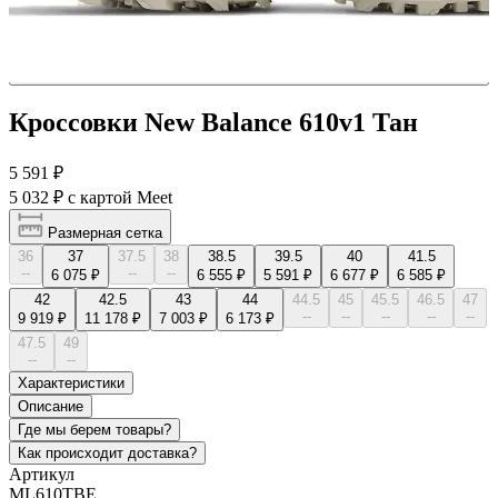
Кроссовки New Balance 610v1 Тан
5 591 ₽
5 032 ₽
с картой Meet
Размерная сетка
36
37
37.5
38
38.5
39.5
40
41.5
--
--
--
6 075 ₽
6 555 ₽
5 591 ₽
6 677 ₽
6 585 ₽
42
42.5
43
44
44.5
45
45.5
46.5
47
--
--
--
--
--
9 919 ₽
11 178 ₽
7 003 ₽
6 173 ₽
47.5
49
--
--
Характеристики
Описание
Где мы берем товары?
Как происходит доставка?
Артикул
ML610TBE