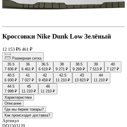
Кроссовки Nike Dunk Low Зелёный
12 153 ₽
6 461 ₽
Размерная сетка
35.5
36
36.5
38
38.5
39
40
7 836 ₽
6 461 ₽
6 619 ₽
9 271 ₽
9 269 ₽
7 513 ₽
7 127 ₽
40.5
41
42
42.5
43
44
6 930 ₽
7 027 ₽
9 459 ₽
11 210 ₽
13 823 ₽
11 210 ₽
44.5
45
46
7 998 ₽
11 210 ₽
11 210 ₽
Характеристики
Описание
Где мы берем товары?
Как происходит доставка?
Артикул
DD1503120