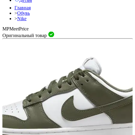
Детям
Главная
>
Обувь
>
Nike
MP
Meet
Price
Оригинальный товар