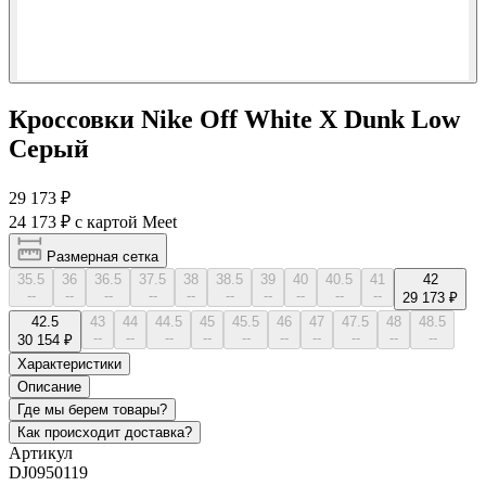
Кроссовки Nike Off White X Dunk Low
Серый
29 173 ₽
24 173 ₽
с картой Meet
Размерная сетка
35.5
36
36.5
37.5
38
38.5
39
40
40.5
41
42
--
--
--
--
--
--
--
--
--
--
29 173 ₽
42.5
43
44
44.5
45
45.5
46
47
47.5
48
48.5
--
--
--
--
--
--
--
--
--
--
30 154 ₽
Характеристики
Описание
Где мы берем товары?
Как происходит доставка?
Артикул
DJ0950119