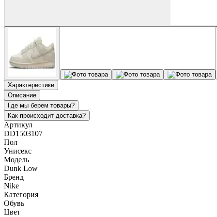
Характеристики
Описание
Где мы берем товары?
Как происходит доставка?
Артикул
DD1503107
Пол
Унисекс
Модель
Dunk Low
Бренд
Nike
Категория
Обувь
Цвет