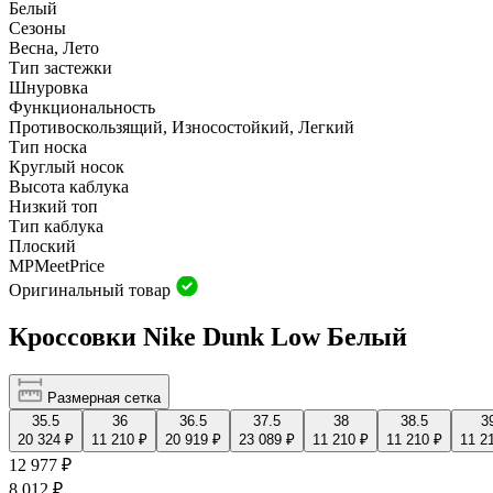
Белый
Сезоны
Весна, Лето
Тип застежки
Шнуровка
Функциональность
Противоскользящий, Износостойкий, Легкий
Тип носка
Круглый носок
Высота каблука
Низкий топ
Тип каблука
Плоский
MP
Meet
Price
Оригинальный товар
Кроссовки Nike Dunk Low Белый
Размерная сетка
35.5
36
36.5
37.5
38
38.5
3
20 324 ₽
11 210 ₽
20 919 ₽
23 089 ₽
11 210 ₽
11 210 ₽
11 2
12 977 ₽
8 012 ₽