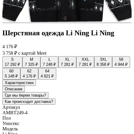
Шерстяная одежда Li Ning Li Ning
4 176 ₽
3 758 ₽
с картой Meet
S
M
L
XL
XXL
3XL
58
17 292 ₽
7 325 ₽
7 248 ₽
7 281 ₽
7 281 ₽
8 358 ₽
4 944 ₽
60
62
64
5 148 ₽
4 176 ₽
4 821 ₽
Характеристики
Описание
Где мы берем товары?
Как происходит доставка?
Артикул
AMBT249-4
Пол
Унисекс
Модель