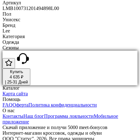
Артикул
LMB100731201494898L00
Пол
Унисекс
Бренд
Lee
Категория
Одежда
Сезоны
Купить
4 635 ₽
|
25-31 Дней
Каталог
Карта сайта
Помощь
FAQ
Оферта
Политика конфиденциальности
О нас
Контакты
Наш блог
Программа лояльности
Мобильное
приложение
Скачай приложение и получи 5000 meet-бонусов
Интернет-магазин кроссовок, одежды и обуви
ООО "Статус". 2026. Все права защищены