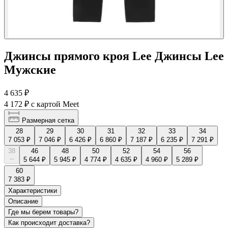
Джинсы прямого кроя Lee Джинсы Lee
Мужские
4 635 ₽
4 172 ₽
с картой Meet
Размерная сетка
28
29
30
31
32
33
34
7 053 ₽
7 046 ₽
6 426 ₽
6 860 ₽
7 187 ₽
6 235 ₽
7 291 ₽
38
46
48
50
52
54
56
--
5 644 ₽
5 945 ₽
4 774 ₽
4 635 ₽
4 960 ₽
5 289 ₽
60
7 383 ₽
Характеристики
Описание
Где мы берем товары?
Как происходит доставка?