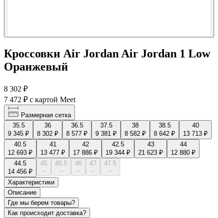
Кроссовки Air Jordan Air Jordan 1 Low
Оранжевый
8 302 ₽
7 472 ₽
с картой Meet
Размерная сетка
35.5
36
36.5
37.5
38
38.5
40
9 345 ₽
8 302 ₽
8 577 ₽
9 381 ₽
8 582 ₽
8 642 ₽
13 713 ₽
40.5
41
42
42.5
43
44
12 693 ₽
13 477 ₽
17 886 ₽
19 344 ₽
21 623 ₽
12 880 ₽
44.5
45
45.5
46
47
47.5
--
--
--
--
--
14 456 ₽
Характеристики
Описание
Где мы берем товары?
Как происходит доставка?