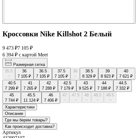
Кроссовки Nike Killshot 2 Белый
9 473 ₽
7 105 ₽
6 394 ₽
с картой Meet
Размерная сетка
35.5
36
36.5
37.5
38
38.5
39
40
--
--
7 105 ₽
7 105 ₽
7 105 ₽
8 329 ₽
8 923 ₽
7 621 ₽
40.5
41
42
42.5
43
44
44.5
7 299 ₽
7 265 ₽
7 288 ₽
7 179 ₽
9 525 ₽
7 188 ₽
7 332 ₽
45
45.5
46
47
47.5
48
48.5
49.5
--
--
--
--
--
7 744 ₽
11 124 ₽
7 406 ₽
Характеристики
Описание
Где мы берем товары?
Как происходит доставка?
Артикул
432997107