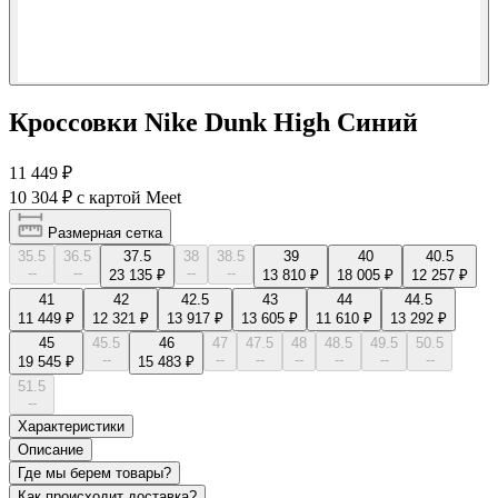
Кроссовки Nike Dunk High Синий
11 449 ₽
10 304 ₽
с картой Meet
Размерная сетка
35.5
36.5
37.5
38
38.5
39
40
40.5
--
--
--
--
23 135 ₽
13 810 ₽
18 005 ₽
12 257 ₽
41
42
42.5
43
44
44.5
11 449 ₽
12 321 ₽
13 917 ₽
13 605 ₽
11 610 ₽
13 292 ₽
45
45.5
46
47
47.5
48
48.5
49.5
50.5
--
--
--
--
--
--
--
19 545 ₽
15 483 ₽
51.5
--
Характеристики
Описание
Где мы берем товары?
Как происходит доставка?