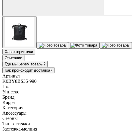
Характеристики
Описание
Где мы берем товары?
Как происходит доставка?
Артикул
K0BY8BS35-990
Пол
Унисекс
Бренд
Kappa
Категория
Аксессуары
Сезоны
Тип застежки
Застежка-молния