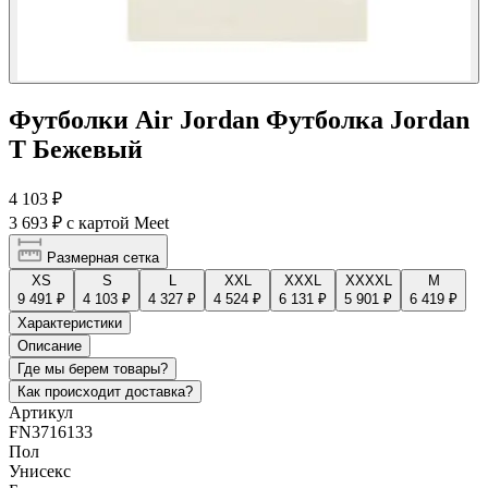
Футболки Air Jordan Футболка Jordan
T Бежевый
4 103 ₽
3 693 ₽
с картой Meet
Размерная сетка
XS
S
L
XXL
XXXL
XXXXL
М
9 491 ₽
4 103 ₽
4 327 ₽
4 524 ₽
6 131 ₽
5 901 ₽
6 419 ₽
Характеристики
Описание
Где мы берем товары?
Как происходит доставка?
Артикул
FN3716133
Пол
Унисекс