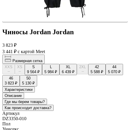
Чиносы Jordan Jordan
3 823 ₽
3 441 ₽
с картой Meet
Размерная сетка
XXS
XS
S
L
XL
2XL
42
44
--
--
--
9 564 ₽
5 984 ₽
6 439 ₽
5 588 ₽
5 070 ₽
46
50
3 823 ₽
5 130 ₽
Характеристики
Описание
Где мы берем товары?
Как происходит доставка?
Артикул
DZ3350-010
Пол
Унисекс