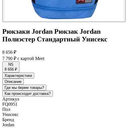
Рюкзаки Jordan Рюкзак Jordan
Полиэстер Стандартный Унисекс
8 656 ₽
7 790 ₽
с картой Meet
NS
8 656 ₽
Характеристики
Описание
Где мы берем товары?
Как происходит доставка?
Артикул
FQ0951
Пол
Унисекс
Бренд
Jordan