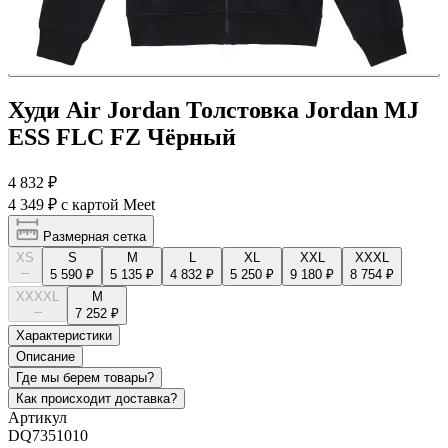
Худи Air Jordan Толстовка Jordan MJ
ESS FLC FZ Чёрный
4 832 ₽
4 349 ₽
с картой Meet
Размерная сетка
XS
S
M
L
XL
XXL
XXXL
--
5 590 ₽
5 135 ₽
4 832 ₽
5 250 ₽
9 180 ₽
8 754 ₽
XXXXL
М
--
7 252 ₽
Характеристики
Описание
Где мы берем товары?
Как происходит доставка?
Артикул
DQ7351010