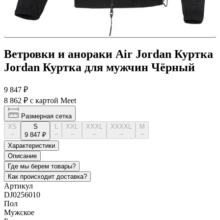
Ветровки и анораки Air Jordan Куртка
Jordan Куртка для мужчин Чёрный
9 847 ₽
8 862 ₽
с картой Meet
Размерная сетка
XS
S
L
XXL
XXXL
XXXXL
М
--
--
--
--
--
--
9 847 ₽
Характеристики
Описание
Где мы берем товары?
Как происходит доставка?
Артикул
DJ0256010
Пол
Мужское