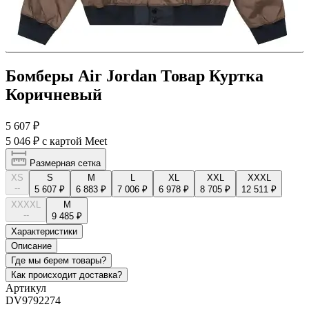
Бомберы Air Jordan Товар Куртка
Коричневый
5 607 ₽
5 046 ₽
с картой Meet
Размерная сетка
XS
S
M
L
XL
XXL
XXXL
--
5 607 ₽
6 883 ₽
7 006 ₽
6 978 ₽
8 705 ₽
12 511 ₽
XXXXL
М
--
9 485 ₽
Характеристики
Описание
Где мы берем товары?
Как происходит доставка?
Артикул
DV9792274