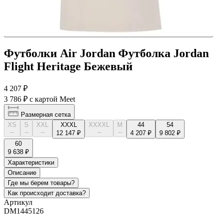
Футболки Air Jordan Футболка Jordan
Flight Heritage Бежевый
4 207 ₽
3 786 ₽
с картой Meet
Размерная сетка
XS
S
XXL
XXXL
XXXXL
М
44
54
--
--
--
--
--
12 147 ₽
4 207 ₽
9 802 ₽
60
9 638 ₽
Характеристики
Описание
Где мы берем товары?
Как происходит доставка?
Артикул
DM1445126