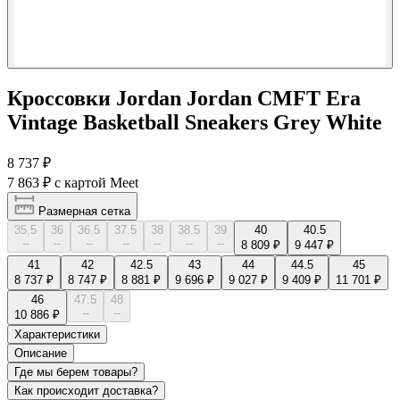
Кроссовки Jordan Jordan CMFT Era
Vintage Basketball Sneakers Grey White
8 737 ₽
7 863 ₽
с картой Meet
Размерная сетка
35.5
36
36.5
37.5
38
38.5
39
40
40.5
--
--
--
--
--
--
--
8 809 ₽
9 447 ₽
41
42
42.5
43
44
44.5
45
8 737 ₽
8 747 ₽
8 881 ₽
9 696 ₽
9 027 ₽
9 409 ₽
11 701 ₽
46
47.5
48
--
--
10 886 ₽
Характеристики
Описание
Где мы берем товары?
Как происходит доставка?