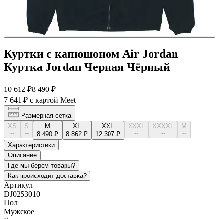
Куртки с капюшоном Air Jordan
Куртка Jordan Черная Чёрный
10 612 ₽
8 490 ₽
7 641 ₽
с картой Meet
Размерная сетка
XS
S
M
XL
XXL
XXXL
XXXXL
М
--
--
--
--
--
8 490 ₽
8 862 ₽
12 307 ₽
Характеристики
Описание
Где мы берем товары?
Как происходит доставка?
Артикул
DJ0253010
Пол
Мужское